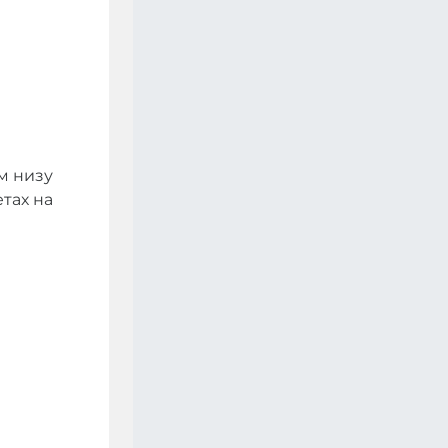
м низу
етах на