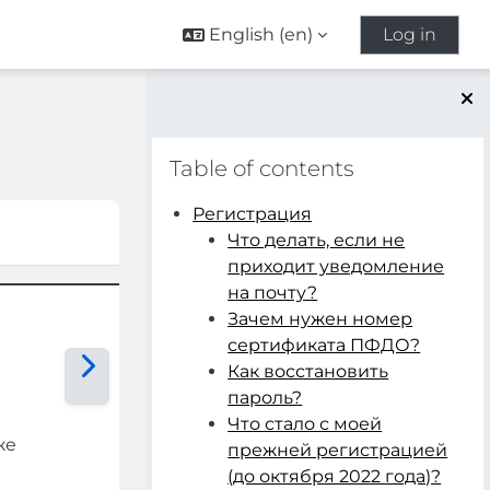
English ‎(en)‎
Log in
Blocks
Skip Table of contents
Table of contents
Регистрация
Что делать, если не
приходит уведомление
на почту?
Зачем нужен номер
сертификата ПФДО?
Как восстановить
пароль?
Что стало с моей
же
прежней регистрацией
(до октября 2022 года)?