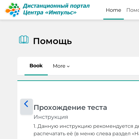
Skip to main content
Home
Пом
Помощь
Book
More
Completion requirements
Прохождение теста
Инструкция
1.
Данную инструкцию рекомендуется де
распечатать её (в меню слева раздел «На