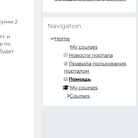
Skip Navigation
сунки 2
Navigation
т, и
Home
е по
My courses
 будет
Новости портала
Правила пользования
порталом
Помощь
My courses
Courses