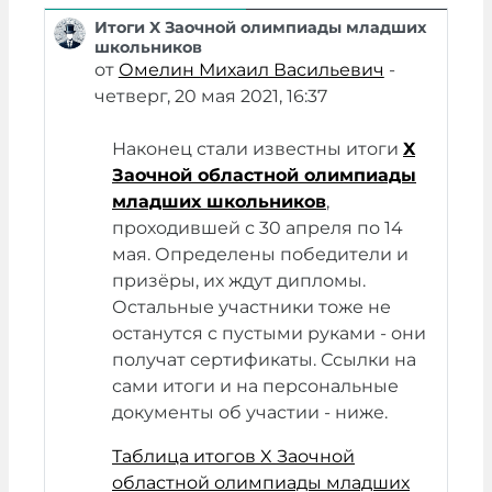
Итоги X Заочной олимпиады младших
Количество ответов: 0
школьников
от
Омелин Михаил Васильевич
-
четверг, 20 мая 2021, 16:37
Наконец стали известны итоги
X
Заочной областной олимпиады
младших школьников
,
проходившей с 30 апреля по 14
мая. Определены победители и
призёры, их ждут дипломы.
Остальные участники тоже не
останутся с пустыми руками - они
получат сертификаты. Ссылки на
сами итоги и на персональные
документы об участии - ниже.
Таблица итогов X Заочной
областной олимпиады младших