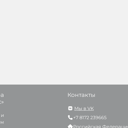
ра
Контакты
с»
Мы в VK
 и
+7 8172 239665
ам
Российская Федераци