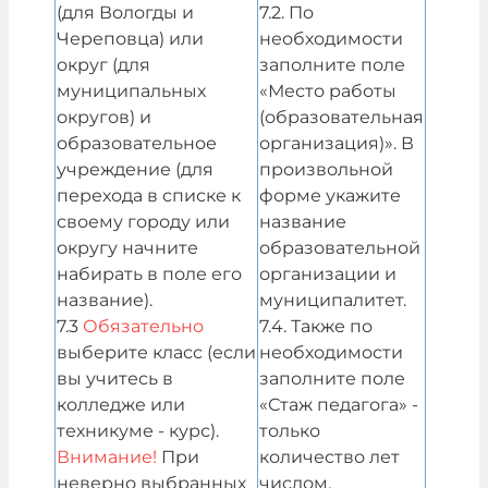
(для Вологды и
7.2. По
Череповца) или
необходимости
округ (для
заполните поле
муниципальных
«Место работы
округов) и
(образовательная
образовательное
организация)». В
учреждение (для
произвольной
перехода в списке к
форме укажите
своему городу или
название
округу начните
образовательной
набирать в поле его
организации и
название).
муниципалитет.
7.3
Обязательно
7.4. Также по
выберите класс (если
необходимости
вы учитесь в
заполните поле
колледже или
«Стаж педагога» -
техникуме - курс).
только
Внимание!
При
количество лет
неверно выбранных
числом.