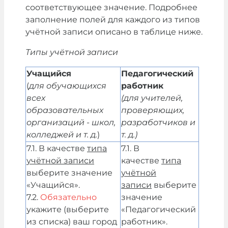
соответствующее значение. Подробнее
заполнение полей для каждого из типов
учётной записи описано в таблице ниже.
Типы учётной записи
Учащийся
Педагогический
(
для обучающихся
работник
всех
(для учителей,
образовательных
проверяющих,
организаций - школ,
разработчиков и
колледжей и т. д.
)
т. д.)
7.1. В качестве
типа
7.1. В
учётной записи
качестве
типа
выберите значение
учётной
«Учащийся».
записи
выберите
7.2.
Обязательно
значение
укажите (выберите
«Педагогический
из списка) ваш город
работник».