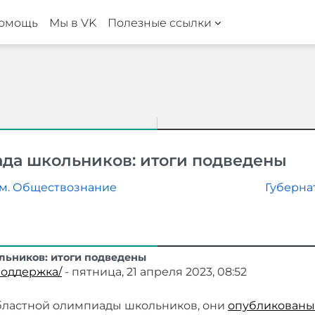
омощь
Мы в VK
Полезные ссылки
ада школьников: итоги подведены
ам. Обществознание
Губерна
льников: итоги подведены
поддержка/
-
пятница, 21 апреля 2023, 08:52
областной олимпиады школьников, они
опубликованы