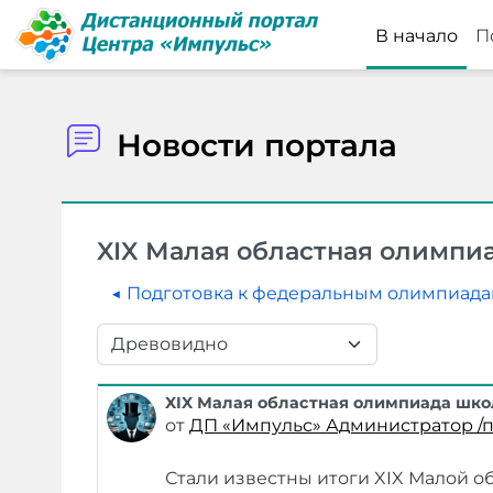
Перейти к основному содержанию
В начало
П
Новости портала
XIX Малая областная олимпи
◀︎ Подготовка к федеральным олимпиад
Режим отображения
XIX Малая областная олимпиада шко
Количество ответов: 0
от
ДП «Импульс» Администратор /
Стали известны итоги XIX Малой 