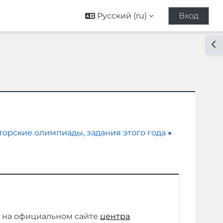
Русский ‎(ru)‎
Вход
От
торские олимпиады, задания этого года ▶︎
на официальном сайте
центра