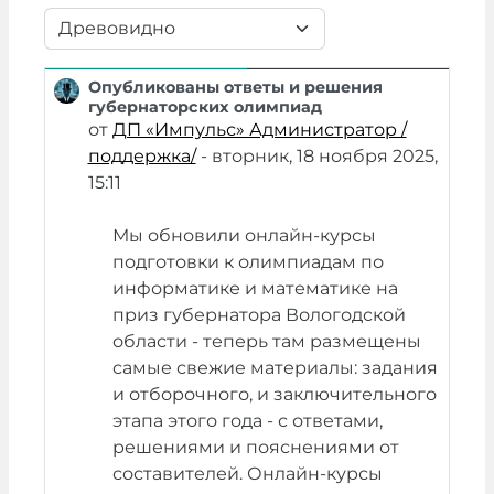
Режим отображения
Опубликованы ответы и решения
Количество ответов: 0
губернаторских олимпиад
от
ДП «Импульс» Администратор /
поддержка/
-
вторник, 18 ноября 2025,
15:11
Мы обновили онлайн-курсы
подготовки к олимпиадам по
информатике и математике на
приз губернатора Вологодской
области - теперь там размещены
самые свежие материалы: задания
и отборочного, и заключительного
этапа этого года - с ответами,
решениями и пояснениями от
составителей. Онлайн-курсы