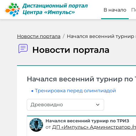
Перейти к основному содержанию
В начало
П
Новости портала
Начался весенний турнир 
Новости портала
Начался весенний турнир по
◀︎ Тренировка перед олимпиадой
Режим отображения
Начался весенний турнир по ТРИЗ
Количество ответов: 0
от
ДП «Импульс» Администратор /