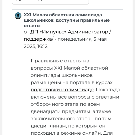
Режим отображения
XXI Малая областная олимпиада
Количество ответов: 0
школьников: доступны правильные
ответы
от
ДП «Импульс» Администратор /
поддержка/
-
понедельник, 5 мая
2025, 16:12
Правильные ответы на
вопросы XXI Малой областной
олимпиады школьников
размещены на портале в курсах
подготовки к олимпиаде
. Пока туда
включены все вопросы с ответами
отборочного этапа по всем
двенадцати предметам, а также
заключительного этапа - по тем
дисциплинам, по которым он
проходил в режиме онлайн. Для