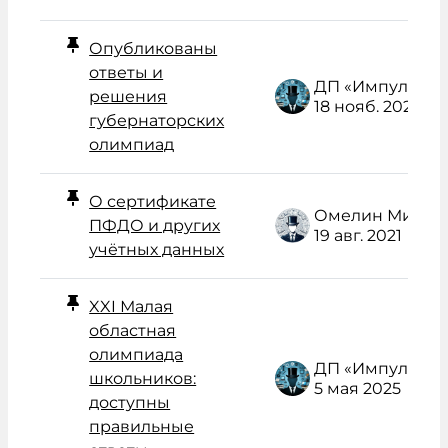
Опубликованы
ответы и
ДП «Импульс» Администратор /поддержка/
решения
18 нояб. 2025
губернаторских
олимпиад
О сертификате
Омелин Михаил Васильевич
ПФДО и других
19 авг. 2021
учётных данных
XXI Малая
областная
олимпиада
ДП «Импульс» Администратор /поддержка/
школьников:
5 мая 2025
доступны
правильные