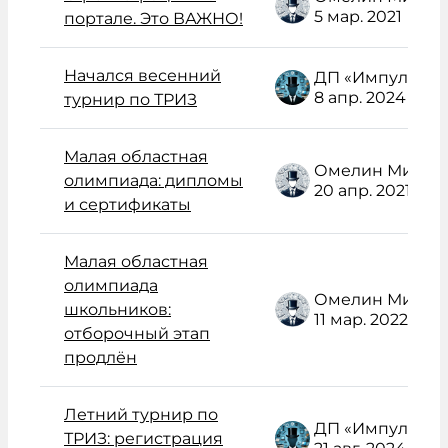
5 мар. 2021
портале. Это ВАЖНО!
Начался весенний
ДП «Импульс» Администратор /поддержка/
8 апр. 2024
турнир по ТРИЗ
Малая областная
Омелин Михаил Васильевич
олимпиада: дипломы
20 апр. 2021
и сертификаты
Малая областная
олимпиада
Омелин Михаил Васильевич
школьников:
11 мар. 2022
отборочный этап
продлён
Летний турнир по
ДП «Импульс» Администратор /поддержка/
ТРИЗ: регистрация